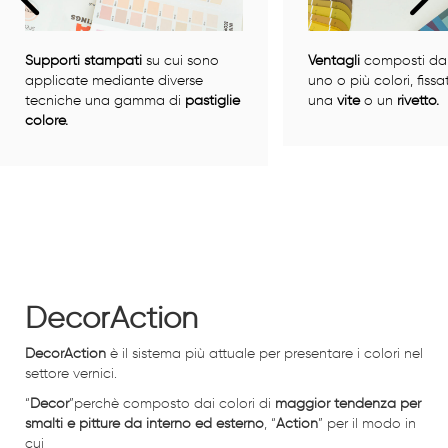
Supporti stampati
su cui sono
Ventagli
composti da
applicate mediante diverse
uno o più colori, fiss
tecniche una gamma di
pastiglie
una
vite
o un
rivetto.
colore.
DecorAction
DecorAction
è il sistema più attuale per presentare i colori nel
settore vernici.
“
Decor
”perchè composto dai colori di
maggior tendenza per
smalti e pitture da interno ed esterno
, “
Action
” per il modo in
cui